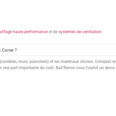
uffage haute performance
et de
systèmes de ventilation
.
n Corse ?
tion (combles, murs, planchers) et les matériaux choisis. Compte
une part importante du coût. Bati’Renov vous fournit un devis dé
rse en 2026 ?
 maison en Corse ?
lation ?