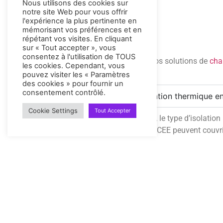
Nous utilisons des cookies sur
notre site Web pour vous offrir
l'expérience la plus pertinente en
mémorisant vos préférences et en
répétant vos visites. En cliquant
sur « Tout accepter », vous
consentez à l'utilisation de TOUS
Complétez votre projet avec nos solutions de
cha
les cookies. Cependant, vous
pouvez visiter les « Paramètres
des cookies » pour fournir un
consentement contrôlé.
Quel est le coût de l'isolation thermique e
Cookie Settings
Tout Accepter
Le prix varie selon la surface, le type d’isola
Les aides MaPrimeRénov’ et CEE peuvent couvrir 
Quelles aides pour isoler sa maison en Co
Quelle est la meilleure isolation pour une
Combien de temps durent les travaux d'iso