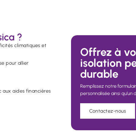
sica ?
cités climatiques et
Offrez à v
isolation p
e pour allier
durable
Remplissez notre formulair
c aux aides financières
personnalisée ainsi qu’un d
Contactez-nous