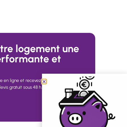
otre logement une
erformante et
e en ligne et recevez votre évaluation
evis gratuit sous 48 h.