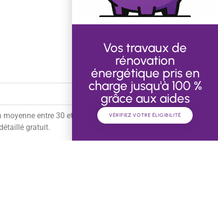
Vos travaux de
rénovation
énergétique pris en
charge jusqu'à 100 %
grâce aux aides
z en moyenne entre 30 et 80 €/m² pose comprise.
VÉRIFIEZ VOTRE ÉLIGIBILITÉ
taillé gratuit.