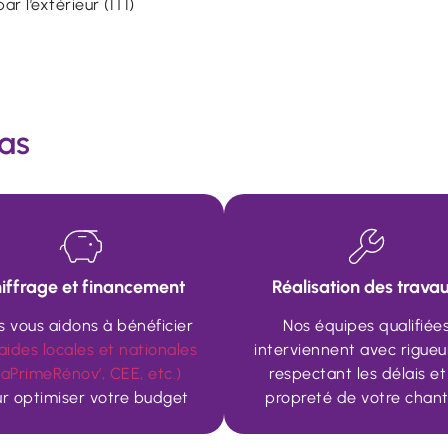
ar l’extérieur (ITI)
as
iffrage et financement
Réalisation des trava
s vous aidons à bénéficier
Nos équipes qualifiée
aides locales et nationales
interviennent avec rigueu
aPrimeRénov’, CEE, etc.)
respectant les délais et
r optimiser votre budget
propreté de votre chant