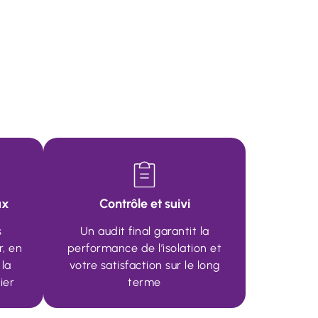
ux
Contrôle et suivi
s
Un audit final garantit la
r, en
performance de l’isolation et
 la
votre satisfaction sur le long
ier
terme